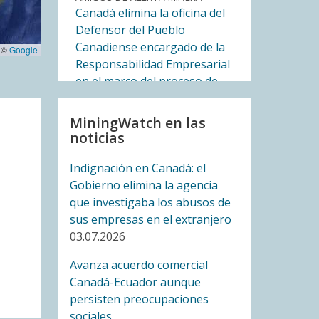
Canadá elimina la oficina del
Defensor del Pueblo
Canadiense encargado de la
 ©
Google
Responsabilidad Empresarial
en el marco del proceso de
ratificación de un acuerdo
comercial con Ecuador
MiningWatch en las
14.07.2026
noticias
Indignación en Canadá: el
AMIGOS DE ALERTA MINERA
Gobierno elimina la agencia
A un año de la Asamblea
que investigaba los abusos de
Ciudadana por la defensa del
sus empresas en el extranjero
Agua y los Páramos del
03.07.2026
Azuay: el Quinto Río sigue
creciendo
Avanza acuerdo comercial
09.07.2026
Canadá-Ecuador aunque
persisten preocupaciones
BLOG ENTRY
sociales