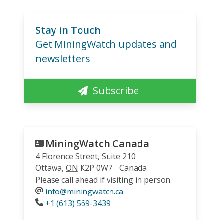
Stay in Touch
Get MiningWatch updates and
newsletters
Subscribe
MiningWatch Canada
4 Florence Street, Suite 210
Ottawa
,
ON
K2P 0W7
Canada
Please call ahead if visiting in person.
info@miningwatch.ca
Phone
+1 (613) 569-3439