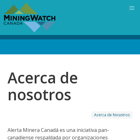
Skip
to
main
content
Back
to
top
Acerca de
nosotros
Acerca de Nosotros
Alerta Minera Canadá es una iniciativa pan-
canadiense respaldada por organizaciones