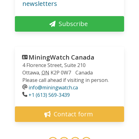
newsletters
Subscribe
MiningWatch Canada
4 Florence Street, Suite 210
Ottawa
,
ON
K2P 0W7
Canada
Please call ahead if visiting in person.
info@miningwatch.ca
Phone
+1 (613) 569-3439
Contact form