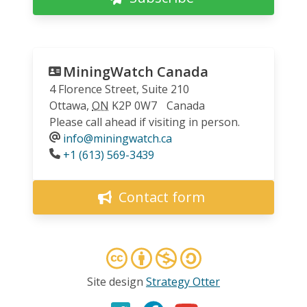
MiningWatch Canada
4 Florence Street, Suite 210
Ottawa
,
ON
K2P 0W7
Canada
Please call ahead if visiting in person.
info@miningwatch.ca
Phone
+1 (613) 569-3439
Contact form
Site design
Strategy Otter