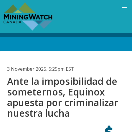
Skip
to
main
content
Back
to
top
3 November 2025, 5:25pm EST
Ante la imposibilidad de
someternos, Equinox
apuesta por criminalizar
nuestra lucha