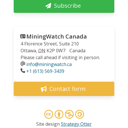
Subscribe
MiningWatch Canada
4 Florence Street, Suite 210
Ottawa
,
ON
K2P 0W7
Canada
Please call ahead if visiting in person.
info@miningwatch.ca
Phone
+1 (613) 569-3439
Contact form
Site design
Strategy Otter