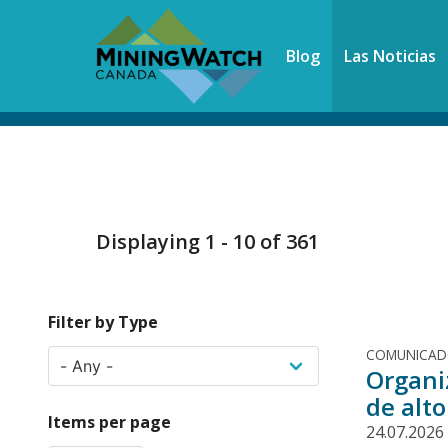
Skip
to
Blog
Las Noticias
main
content
Displaying 1 - 10 of 361
Filter by Type
COMUNICA
Organi
de alt
Items per page
24.07.2026