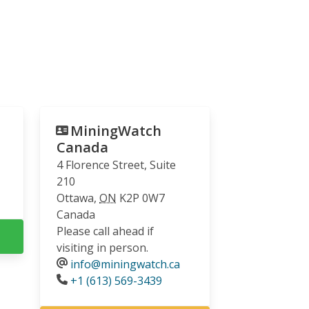
MiningWatch
Canada
4 Florence Street, Suite
210
Ottawa
,
ON
K2P 0W7
Canada
Please call ahead if
visiting in person.
info@miningwatch.ca
Phone
+1 (613) 569-3439