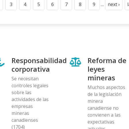
n
3
4
5
6
7
8
9
…
next ›
t
age
Page
Page
Page
Page
Page
Page
Page
Next
page
Responsabilidad
Reforma de
corporativa
leyes
mineras
Se necesitan
controles legales
Muchos aspectos
sobre las
de la legislación
actividades de las
minera
empresas
canadiense no
mineras
convienen a las
canadienses
expectativas
(1704)
actuales