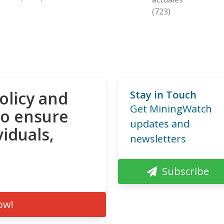
(723)
olicy and
Stay in Touch
Get MiningWatch
to ensure
updates and
viduals,
newsletters
Subscribe
ow!