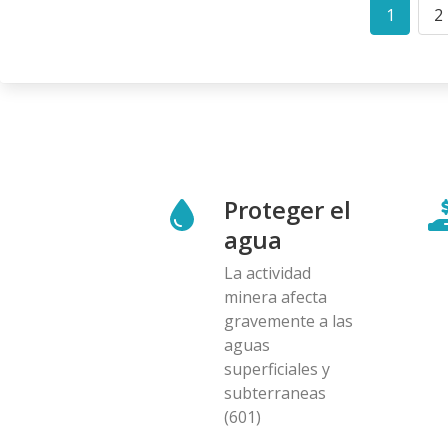
Paginació
1
2
Curren
P
page
Proteger el
agua
La actividad
minera afecta
gravemente a las
aguas
superficiales y
subterraneas
(601)