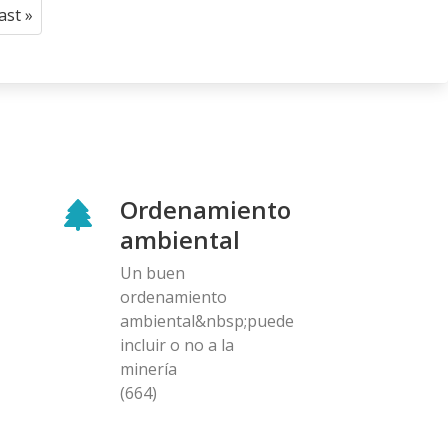
last »
Last
page
Ordenamiento
ambiental
Un buen
ordenamiento
ambiental&nbsp;puede
incluir o no a la
minería
(664)