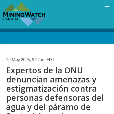
Skip
to
main
content
Back
to
top
20 May 2025, 9:22am EDT
Expertos de la ONU
denuncian amenazas y
estigmatización contra
personas defensoras del
agua y del páramo de