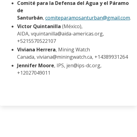
Comité para la Defensa del Agua y el Páramo
de
Santurbán
,
comiteparamosanturban@gmail.com
.
Victor Quintanilla
(México),
AIDA, vquintanilla@aida-americas.org,
+5215570522107
Viviana Herrera
, Mining Watch
Canada, viviana@miningwatch.ca, +14389931264
Jennifer Moore
, IPS, jen@ips-dc.org,
+12027049011