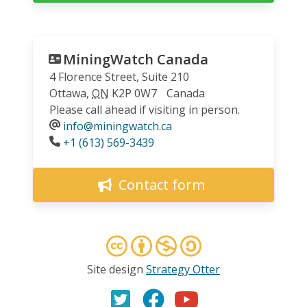
MiningWatch Canada
4 Florence Street, Suite 210
Ottawa
,
ON
K2P 0W7
Canada
Please call ahead if visiting in person.
info@miningwatch.ca
Phone
+1 (613) 569-3439
Contact form
Site design
Strategy Otter