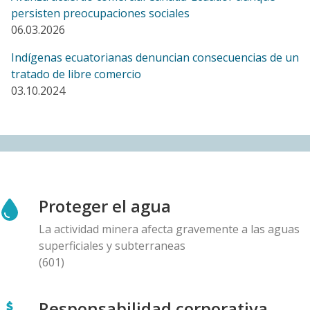
persisten preocupaciones sociales
06.03.2026
BLOG ENTRY
Un año después de denunciar amenazas, el Comité
Indígenas ecuatorianas denuncian consecuencias de un
de Santurbán cuestiona a la empresa Aris Mining y al
tratado de libre comercio
gobierno canadiense
03.10.2024
10.12.2025
BLOG ENTRY
Carta al Presidente de Panama, Ministro de
Ambiente, Ministro de Comercio y Director General
de First Quantum: Preocupaciones con la auditoría de
la mina Cobre Panamá
Proteger el agua
10.12.2025
La actividad minera afecta gravemente a las aguas
superficiales y subterraneas
BLOG ENTRY
(601)
Aumenta presión corporativa sobre políticos y
científicos chilenos que se oponen a mina de cobre
Responsabilidad corporativa
canadiense