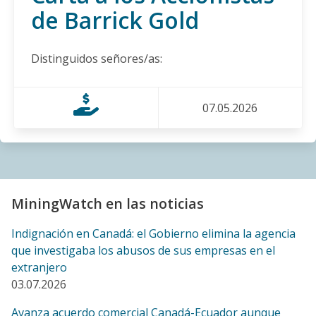
de Barrick Gold
defensoras y defensores de la naturaleza respecto al
proyecto minero Curipamba–El Domo, Las Naves,
Ecuador
Distinguidos señores/as:
27.02.2026
BLOG ENTRY
07.05.2026
A Diez Años del Peor Derrame en la Historia de
Argentina, Comunidades Esperan Justicia y Expresan
Preocupación por Mortandad de Peces Cerca a la
Mina Veladero de Barrick
17.02.2026
MiningWatch en las noticias
BLOG ENTRY
Indignación en Canadá: el Gobierno elimina la agencia
Comunidades indígenas y campesinas de Kimsakocha
que investigaba los abusos de sus empresas en el
le dicen a la embajada canadiense: NO al Tratado de
extranjero
Libre Comercio entre Canadá y Ecuador, y NO a la
03.07.2026
minería canadiense
05.02.2026
Avanza acuerdo comercial Canadá-Ecuador aunque