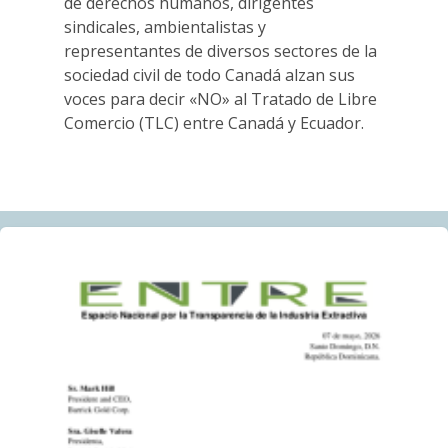
estamos!
de derechos humanos, dirigentes
14.06.2026
sindicales, ambientalistas y
representantes de diversos sectores de la
sociedad civil de todo Canadá alzan sus
BLOG ENTRY
voces para decir «NO» al Tratado de Libre
Con motivo del Día Mundial del Medio Ambiente,
Comercio (TLC) entre Canadá y Ecuador.
comunidades de República Dominicana exigen
responsabilidad ambiental
05.06.2026
AMIGOS DE ALERTA MINERA
Penco convoca a movilizarse contra proyecto de
tierras raras antes de votación clave: “No seremos
una zona de sacrificio”
04.06.2026
BLOG ENTRY
La Asamblea General Anual virtual de Barrick limita la
participación efectiva de las comunidades afectadas