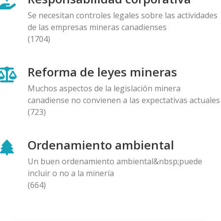
27.11.2025
Se necesitan controles legales sobre las actividades
de las empresas mineras canadienses
AMIGOS DE ALERTA MINERA
(1704)
La Federación de Organizaciones Indígenas y
Campesinas del Azuay (FOA) denuncia criminalización
Reforma de leyes mineras
de defensores del agua tras evidenciar
contaminación minera en Kimsakocha
Muchos aspectos de la legislación minera
25.11.2025
canadiense no convienen a las expectativas actuales
(723)
COMUNICADO
La sociedad civil y el mundo académico piden a la
Ordenamiento ambiental
empresa canadiense DPM Metals Inc. que cierre
definitivamente su proyecto Loma Larga en Ecuador
Un buen ordenamiento ambiental&nbsp;puede
20.11.2025
incluir o no a la minería
(664)
COMUNICADO
Grupo de ciudadanos de Vancouver entrega una
petición con más de 6,000 firmas a la sede de Pan