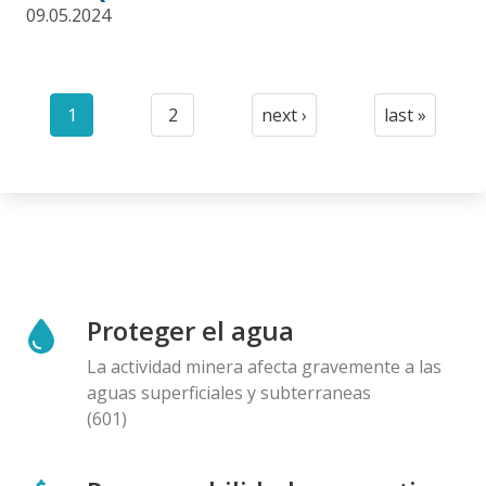
09.05.2024
Paginación
1
2
next ›
last »
Current
Page
Next
Last
page
page
page
Proteger el agua
La actividad minera afecta gravemente a las
aguas superficiales y subterraneas
(601)