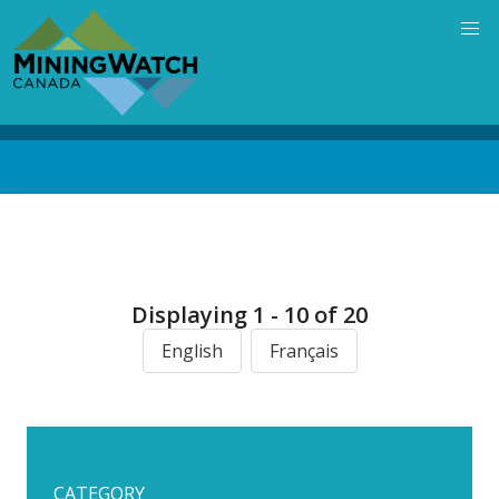
Skip
to
main
content
Back
to
top
Displaying 1 - 10 of 20
English
Français
CATEGORY