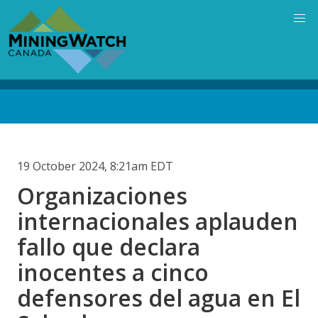
Skip
to
main
content
Back
to
top
19 October 2024, 8:21am EDT
Organizaciones
internacionales aplauden
fallo que declara
inocentes a cinco
defensores del agua en El