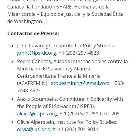
Canadá, la Fundación SHARE, Hermanas de la
Misericordia – Equipo de Justicia, y la Sociedad Ética
de Washington.
Contactos de Prensa:
John Cavanagh, Institute for Policy Studies:
johnc@ips-dc.org
, +1 (202) 297-4823
Pedro Cabezas, Aliados Internacionales contra la
Minería en El Salvador, y Alianza
Centroamericana Frente a la Minería
(ACAFREMIN),
stopesmining@gmail.com
, +503-
7498-4423
Alexis Stoumbelis, Committee in Solidarity with
the People of El Salvador (CISPES),
alexis@cispes.org
, + 1 (202) 521-2510 ext. 205
Olivia Alperstein, Institute for Policy Studies:
olivia@ips-dc.org
, +1 (202) 704-9011