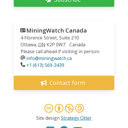
MiningWatch Canada
4 Florence Street, Suite 210
Ottawa
,
ON
K2P 0W7
Canada
Please call ahead if visiting in person.
info@miningwatch.ca
Phone
+1 (613) 569-3439
Contact form
Site design
Strategy Otter