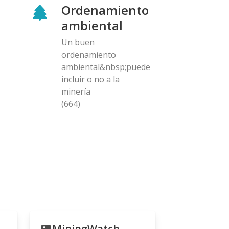
Ordenamiento
ambiental
Un buen
ordenamiento
ambiental&nbsp;puede
incluir o no a la
minería
(664)
MiningWatch