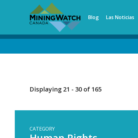
Skip
to
Blog
Las Noticias
main
content
Back
to
top
Displaying 21 - 30 of 165
CATEGORY
Human Rights