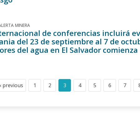
ALERTA MINERA
nternacional de conferencias incluirá 
nia del 23 de septiembre al 7 de octubr
ores del agua en El Salvador comienza 
n
‹ previous
1
2
3
4
5
6
7
Previous
Page
Page
Current
Page
Page
Page
Page
page
page