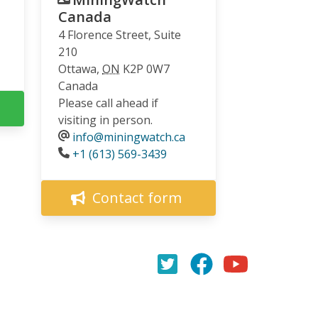
Canada
4 Florence Street, Suite
210
Ottawa
,
ON
K2P 0W7
Canada
Please call ahead if
visiting in person.
info@miningwatch.ca
Phone
+1 (613) 569-3439
Contact form