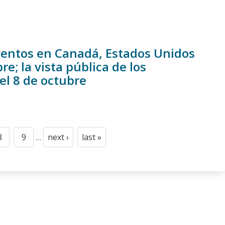
eventos en Canadá, Estados Unidos
e; la vista pública de los
el 8 de octubre
8
9
…
next ›
last »
Page
Page
Next
Last
page
page