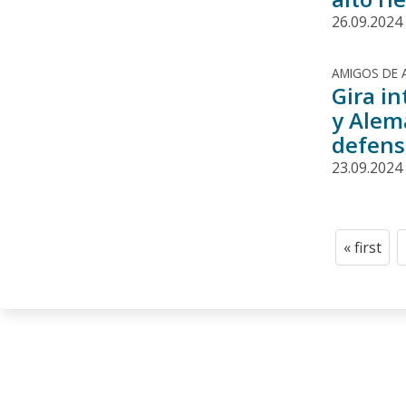
26.09.2024
AMIGOS DE 
Gira i
y Alema
defens
23.09.2024
Paginació
« first
First
page