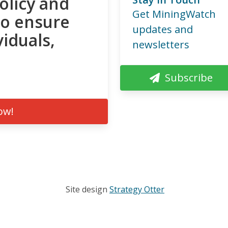
olicy and
Get MiningWatch
to ensure
updates and
viduals,
newsletters
Subscribe
ow!
Site design
Strategy Otter