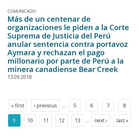
COMUNICADO
Más de un centenar de
organizaciones le piden a la Corte
Suprema de Justicia del Perú
anular sentencia contra portavoz
Aymara y rechazan el pago
millonario por parte de Perú a la
minera canadiense Bear Creek
13.09.2018
Paginación
« first
‹ previous
…
5
6
7
8
First
Previous
Page
Page
Page
Page
page
page
9
10
11
12
13
…
next ›
last »
Current
Page
Page
Page
Page
Next
Last
page
page
page