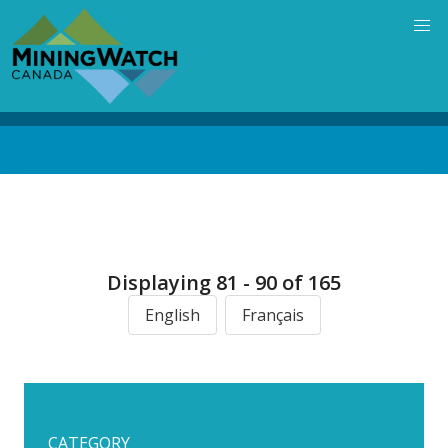
Skip
to
main
content
Back
to
top
Displaying 81 - 90 of 165
English
Français
CATEGORY