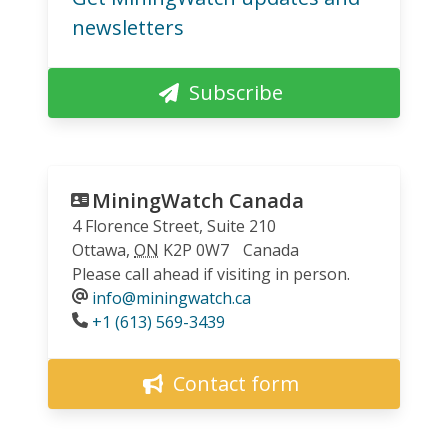
newsletters
Subscribe
MiningWatch Canada
4 Florence Street, Suite 210
Ottawa
,
ON
K2P 0W7
Canada
Please call ahead if visiting in person.
info@miningwatch.ca
Phone
+1 (613) 569-3439
Contact form