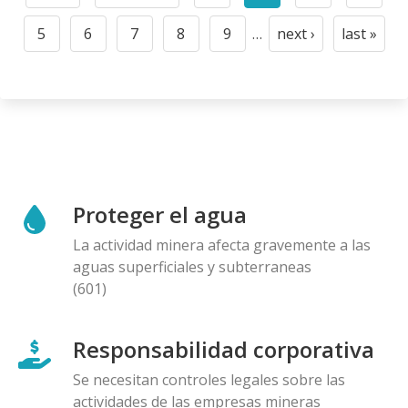
First
Previous
Page
Current
Page
Page
page
page
page
5
6
7
8
9
…
next ›
last »
Page
Page
Page
Page
Page
Next
Last
page
page
Proteger el agua
La actividad minera afecta gravemente a las
aguas superficiales y subterraneas
(601)
Responsabilidad corporativa
Se necesitan controles legales sobre las
actividades de las empresas mineras