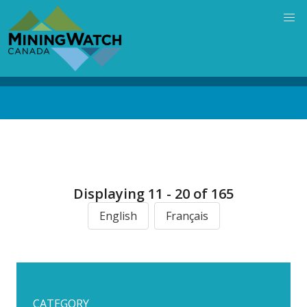
Skip
to
main
content
Back
to
top
Displaying 11 - 20 of 165
English
Français
CATEGORY