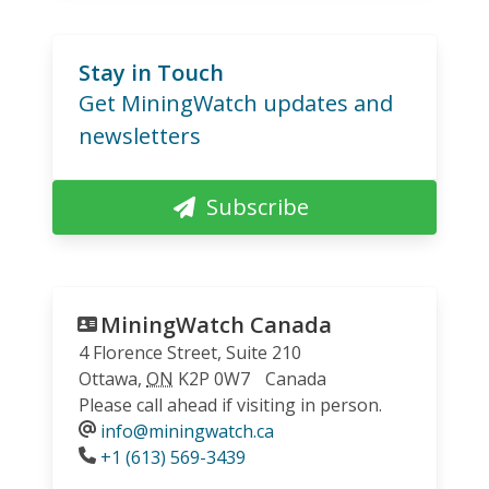
Stay in Touch
Get MiningWatch updates and
newsletters
Subscribe
MiningWatch Canada
4 Florence Street, Suite 210
Ottawa
,
ON
K2P 0W7
Canada
Please call ahead if visiting in person.
info@miningwatch.ca
Phone
+1 (613) 569-3439