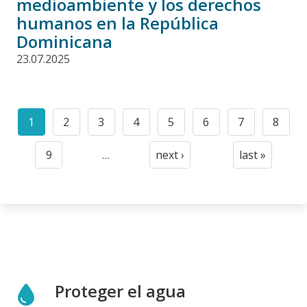
medioambiente y los derechos
humanos en la República
Dominicana
23.07.2025
Paginación
1
2
3
4
5
6
7
8
Current
Page
Page
Page
Page
Page
Page
Page
page
9
…
next ›
last »
Page
Next
Last
page
page
Proteger el agua