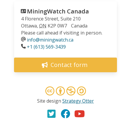
MiningWatch Canada
4 Florence Street, Suite 210
Ottawa
,
ON
K2P 0W7
Canada
Please call ahead if visiting in person.
info@miningwatch.ca
Phone
+1 (613) 569-3439
Contact form
Site design
Strategy Otter