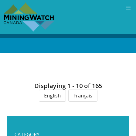
Skip
to
main
content
Back
to
top
Displaying 1 - 10 of 165
English
Français
CATEGORY