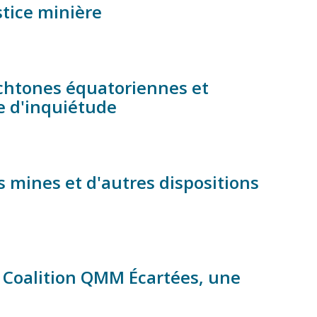
stice minière
ochtones équatoriennes et
e d'inquiétude
es mines et d'autres dispositions
 la Coalition QMM Écartées, une