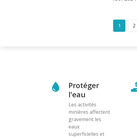
Pagination
1
2
Curren
P
page
Protéger
l’eau
Les activités
minières affectent
gravement les
eaux
superficielles et