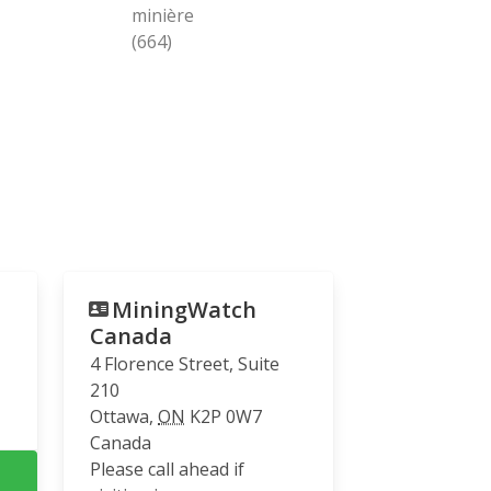
minière
(664)
MiningWatch
Canada
4 Florence Street, Suite
210
Ottawa
,
ON
K2P 0W7
Canada
Please call ahead if