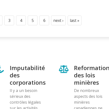
3
4
5
6
next ›
last »
t
age
Page
Page
Page
Page
Next
Last
page
page
Imputabilité
Reformatio
des
des lois
corporations
minières
Il y a un besoin
De nombreux
sérieux des
aspects des lois
contróles légales
minières
sur les activités
canadiennes ne