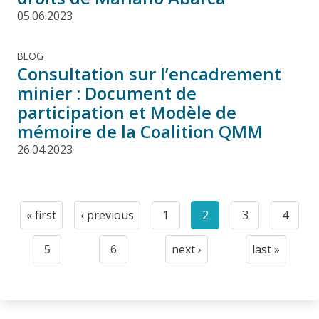
05.06.2023
BLOG
Consultation sur l’encadrement
minier : Document de
participation et Modèle de
mémoire de la Coalition QMM
26.04.2023
Pagination
« first
‹ previous
1
2
3
4
First
Previous
Page
Current
Page
Page
page
page
page
5
6
next ›
last »
Page
Page
Next
Last
page
page