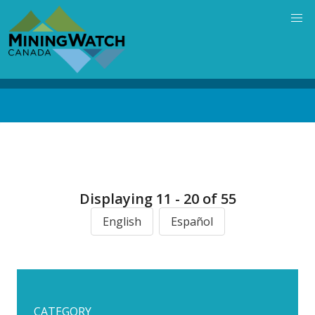
Skip
to
main
content
Back
to
top
Displaying 11 - 20 of 55
English
Español
CATEGORY