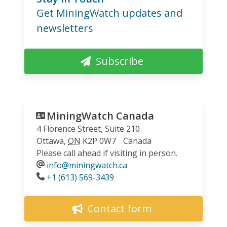
Get MiningWatch updates and
newsletters
Subscribe
MiningWatch Canada
4 Florence Street, Suite 210
Ottawa
,
ON
K2P 0W7
Canada
Please call ahead if visiting in person.
info@miningwatch.ca
Phone
+1 (613) 569-3439
Contact form