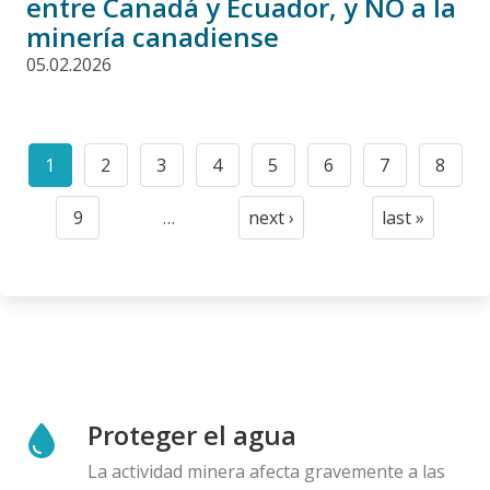
entre Canadá y Ecuador, y NO a la
minería canadiense
05.02.2026
Paginación
1
2
3
4
5
6
7
8
Current
Page
Page
Page
Page
Page
Page
Page
page
9
…
next ›
last »
Page
Next
Last
page
page
Proteger el agua
La actividad minera afecta gravemente a las