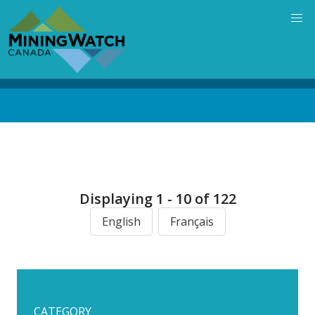
Skip
to
main
content
Back
to
top
Displaying 1 - 10 of 122
English
Français
CATEGORY