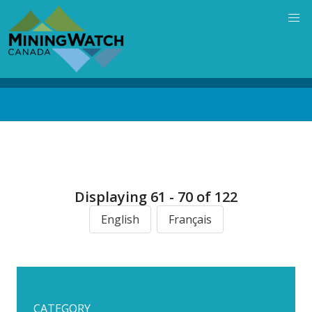
Skip
to
main
content
Back
to
top
Displaying 61 - 70 of 122
English
Français
CATEGORY