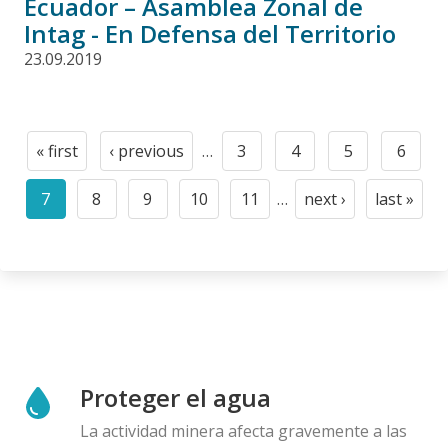
Ecuador – Asamblea Zonal de
Intag - En Defensa del Territorio
23.09.2019
Paginación
« first
‹ previous
…
3
4
5
6
First
Previous
Page
Page
Page
Page
page
page
7
8
9
10
11
…
next ›
last »
Current
Page
Page
Page
Page
Next
Last
page
page
page
Proteger el agua
La actividad minera afecta gravemente a las