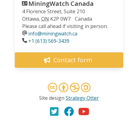
MiningWatch Canada
4 Florence Street, Suite 210
Ottawa
,
ON
K2P 0W7
Canada
Please call ahead if visiting in person.
info@miningwatch.ca
Phone
+1 (613) 569-3439
Contact form
Site design
Strategy Otter