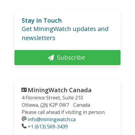
Stay in Touch
Get MiningWatch updates and
newsletters
Subscribe
MiningWatch Canada
4 Florence Street, Suite 210
Ottawa
,
ON
K2P 0W7
Canada
Please call ahead if visiting in person.
info@miningwatch.ca
Phone
+1 (613) 569-3439