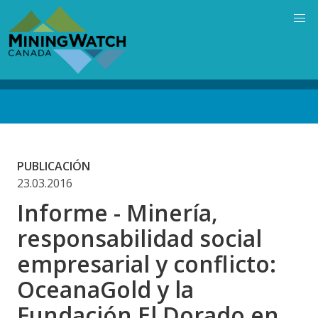
Skip
to
main
content
Back
to
top
PUBLICACIÓN
23.03.2016
Informe - Minería,
responsabilidad social
empresarial y conflicto:
OceanaGold y la
Fundación El Dorado en