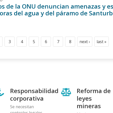
os de la ONU denuncian amenazas y es
oras del agua y del páramo de Santurbá
n
3
4
5
6
7
8
next ›
last »
t
age
Page
Page
Page
Page
Page
Page
Next
Last
page
page
Responsabilidad
Reforma de
corporativa
leyes
mineras
Se necesitan
controles legales