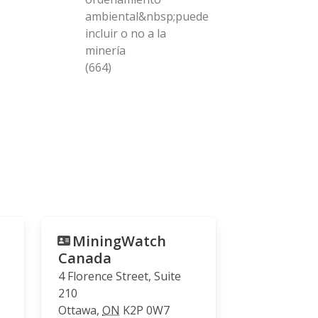
ambiental&nbsp;puede
incluir o no a la
minería
(664)
MiningWatch
Canada
4 Florence Street, Suite
210
Ottawa
,
ON
K2P 0W7