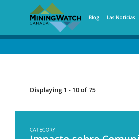
Skip
to
Blog
Las Noticias
main
content
Back
to
top
Displaying 1 - 10 of 75
CATEGORY
Impacto sobre Comun