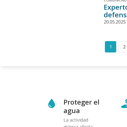
Expert
defens
20.05.2025
Paginació
1
2
Curren
P
page
Proteger el
agua
La actividad
minera afecta