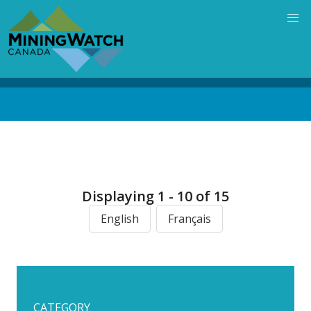
Skip
to
main
content
Back
to
top
Displaying 1 - 10 of 15
English
Français
CATEGORY