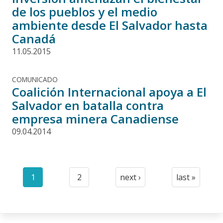
de los pueblos y el medio
ambiente desde El Salvador hasta
Canadá
11.05.2015
COMUNICADO
Coalición Internacional apoya a El
Salvador en batalla contra
empresa minera Canadiense
09.04.2014
Paginación
1
2
next ›
last »
Current
Page
Next
Last
page
page
page