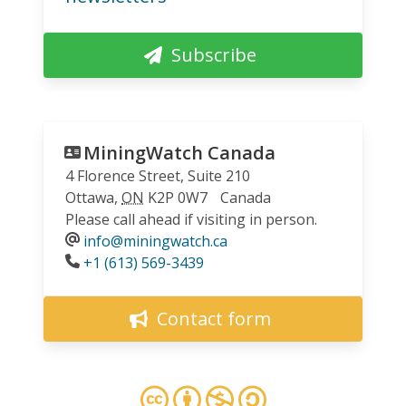
Subscribe
MiningWatch Canada
4 Florence Street, Suite 210
Ottawa
,
ON
K2P 0W7
Canada
Please call ahead if visiting in person.
info@miningwatch.ca
Phone
+1 (613) 569-3439
Contact form