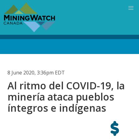
Skip
to
main
content
Back
to
top
8 June 2020, 3:36pm EDT
Al ritmo del COVID-19, la
minería ataca pueblos
íntegros e indígenas