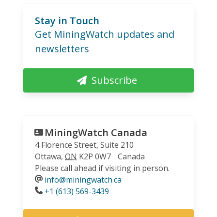
Stay in Touch
Get MiningWatch updates and
newsletters
Subscribe
MiningWatch Canada
4 Florence Street, Suite 210
Ottawa
,
ON
K2P 0W7
Canada
Please call ahead if visiting in person.
info@miningwatch.ca
Phone
+1 (613) 569-3439