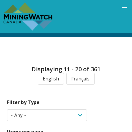
Skip
to
main
content
Displaying 11 - 20 of 361
English
Français
Filter by Type
Items per page