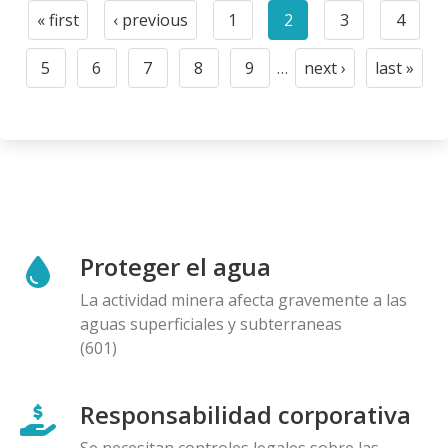
Paginación
« first
‹ previous
1
2
3
4
First
Previous
Page
Current
Page
Page
page
page
page
5
6
7
8
9
…
next ›
last »
Page
Page
Page
Page
Page
Next
Last
page
page
Proteger el agua
La actividad minera afecta gravemente a las
aguas superficiales y subterraneas
(601)
Responsabilidad corporativa
Se necesitan controles legales sobre las