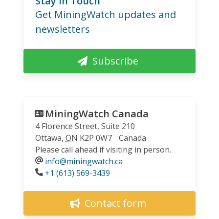
Stay in Touch
Get MiningWatch updates and
newsletters
Subscribe
MiningWatch Canada
4 Florence Street, Suite 210
Ottawa
,
ON
K2P 0W7
Canada
Please call ahead if visiting in person.
info@miningwatch.ca
Phone
+1 (613) 569-3439
Contact form