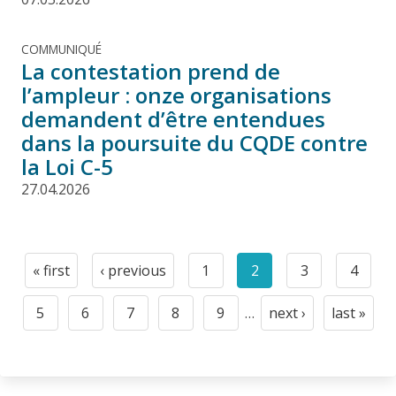
COMMUNIQUÉ
La contestation prend de
l’ampleur : onze organisations
demandent d’être entendues
dans la poursuite du CQDE contre
la Loi C-5
27.04.2026
Pagination
« first
‹ previous
1
2
3
4
First
Previous
Page
Current
Page
Page
page
page
page
5
6
7
8
9
…
next ›
last »
Page
Page
Page
Page
Page
Next
Last
page
page