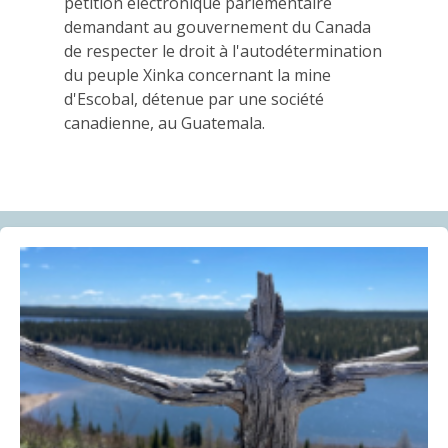
03.06.2026
pétition électronique parlementaire
demandant au gouvernement du Canada
de respecter le droit à l'autodétermination
AMI(E)S DE MINES ALERTE
du peuple Xinka concernant la mine
Réaction médiatique : Le gouvernement fédéral laisse
d'Escobal, détenue par une société
« l’important » poste d’Ombudsman canadien de la
canadienne, au Guatemala.
responsabilité des entreprises vacant depuis un an,
laissant les plaignants et plaignantes dans
l’incertitude
21.05.2026
COMMUNIQUÉ
Communiqué | Rapport accablant du VGQ sur les
minéraux critiques et stratégiques : la Coalition
Québec meilleure mine exige que des comptes soient
rendus aux Québécoises et aux Québécois
07.05.2026
BLOG ENTRY