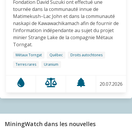
Fondation David Suzuki ont effectué une
impacts sur l’eau
tournée dans la communauté innue de
14.11.2025
Matimekush–Lac John et dans la communauté
naskapi de Kawawachikamach afin de fournir de
BLOG ENTRY
l’information indépendante au sujet du projet
Congrès QMM | Programmation
minier Strange Lake de la compagnie Métaux
11.11.2025
Torngat.
Métaux Torngat
Québec
Droits autochtones
AMI(E)S DE MINES ALERTE
Terres rares
Uranium
Destruction de lacs pour y déverser des déchets
miniers: le Canada doit mettre fin à cette horreur
31.10.2025
20.07.2026
COMMUNIQUÉ
Minerai de fer et terres rares: Conférence sur la
santé humaine et l’acceptabilité sociale à l’attention
des gens de Sept-Îles et des Innus
MiningWatch dans les nouvelles
20.10.2025