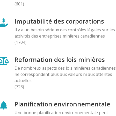
(601)
AMI(E)S DE MINES ALERTE
Une première au Québec : Un projet de mine de
Imputabilité des corporations
graphite à ciel ouvert en zone de villégiature fera
Il y a un besoin sérieux des contróles légales sur les
l'objet d'un référendum dans cinq municipalités de
activités des entreprises minières canadiennes
l'Outaouais. Le Comité du Non lance sa campagne «
(1704)
Le 31 août je vote NON »
08.07.2025
Reformation des lois minières
BLOG ENTRY
De nombreux aspects des lois minières canadiennes
Lettre au Ministre de l'Environnement: Demande de
ne correspondent plus aux valeurs ni aux attentes
ne pas céder à la pression exercée par la minière
actuelles
Ressources Falco
(723)
12.06.2025
Planification environnementale
AMI(E)S DE MINES ALERTE
Attac Québec dévoile la puissante machine de
Une bonne planification environnementale peut
lobbyisme de Glencore, qui reçoit son Prix du lobby