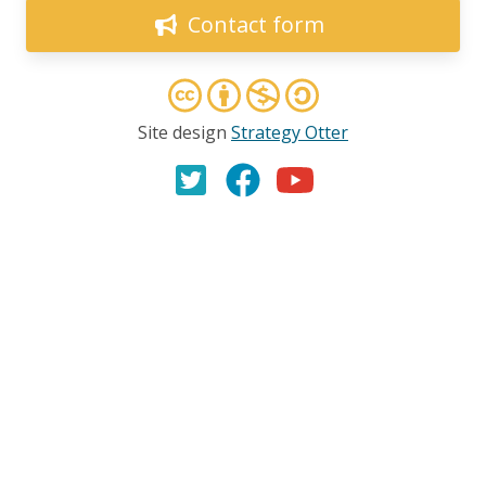
l’environnement
Contact form
27.03.2025
AMI(E)S DE MINES ALERTE
Victoire citoyenne importante! La CPTAQ refuse à
Site design
Strategy Otter
nouveau le projet de mine de graphite de Canada
Carbon
20.03.2025
COMMUNIQUÉ
L’accord de libre-échange entre le Canada et
l’Équateur menace d’aggraver les violations des
droits de la personne dont sont victimes les nations
et les communautés autochtones
11.02.2025
COMMUNIQUÉ
Réaction de la société civile concernant le rapport du