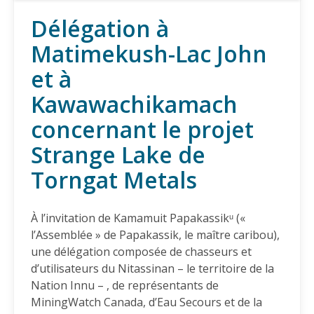
défense et les minéraux critiques
Délégation à
18.03.2026
Matimekush-Lac John
et à
COMMUNIQUÉ
PL11 sur l’allègement règlementaire: Au service des
Kawawachikamach
profits miniers, pas de l'intérêt public
04.02.2026
concernant le projet
Strange Lake de
COMMUNIQUÉ
Torngat Metals
La société civile et le monde universitaire demandent
à l'entreprise canadienne DPM Metals Inc. de mettre
définitivement fin à son projet Loma Larga en
À l’invitation de Kamamuit Papakassikᵘ («
Équateur
l’Assemblée » de Papakassik, le maître caribou),
20.11.2025
une délégation composée de chasseurs et
d’utilisateurs du Nitassinan – le territoire de la
AMI(E)S DE MINES ALERTE
Nation Innu – , de représentants de
Accélérer les yeux fermés: un passe droit pour le
MiningWatch Canada, d’Eau Secours et de la
projet minier Matawinie, déjà critiqué pour ses