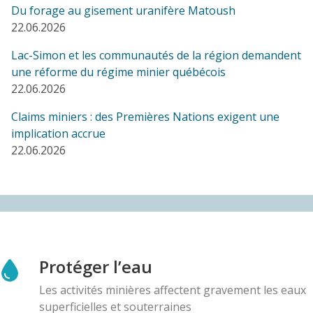
Du forage au gisement uranifère Matoush
COMMUNIQUÉ
22.06.2026
Représentantes autochtones Xinka demandent au
Canada de respecter leur autodétermination face à
Lac-Simon et les communautés de la région demandent
une mine canadienne au Guatemala
une réforme du régime minier québécois
23.09.2025
22.06.2026
Claims miniers : des Premières Nations exigent une
AMI(E)S DE MINES ALERTE
implication accrue
Référendum sur le projet de mine à ciel ouvert de
22.06.2026
graphite en Outaouais : les citoyens des 5
municipalités votent NON à 95 %
01.09.2025
BLOG ENTRY
Une délégation Xinka en tournée dans l'est du
Canada pour exiger le respect de
Protéger l’eau
l'autodétermination des peuples autochtones au
Les activités minières affectent gravement les eaux
Guatemala
superficielles et souterraines
25.08.2025