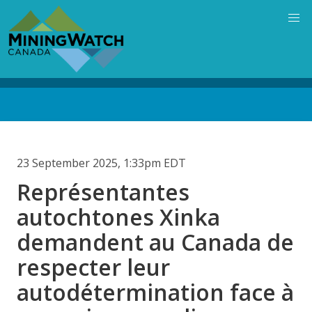
Skip
to
main
content
Back
to
top
23 September 2025, 1:33pm EDT
Représentantes
autochtones Xinka
demandent au Canada de
respecter leur
autodétermination face à