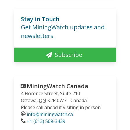
Stay in Touch
Get MiningWatch updates and
newsletters
Subscribe
MiningWatch Canada
4 Florence Street, Suite 210
Ottawa
,
ON
K2P 0W7
Canada
Please call ahead if visiting in person.
info@miningwatch.ca
Phone
+1 (613) 569-3439