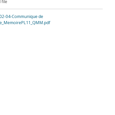
 file
-02-04-Communique de
se_MemoirePL11_QMM.pdf