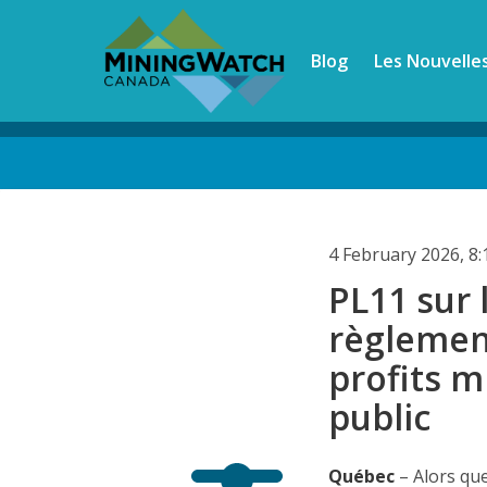
Skip
to
Blog
Les Nouvelle
main
content
Back
to
top
4 February 2026, 8
PL11 sur 
règlement
profits m
public
Québec
– Alors qu