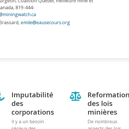
rgeon, Coalition Québec meilleure mine et
anada, 819-444-
@miningwatch.ca
-Brassard,
emile@eausecours.org
Imputabilité
Reformatio
des
des lois
corporations
minières
Il y a un besoin
De nombreux
sérieux des
aspects des lois