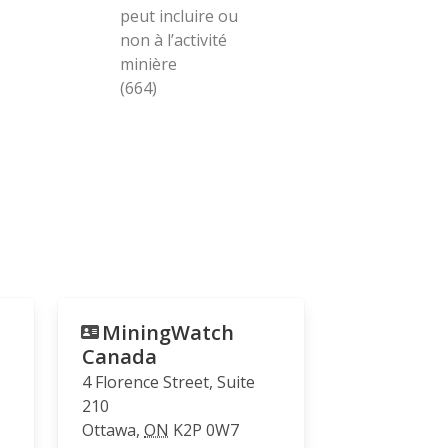
peut incluire ou
non à l’activité
minière
(664)
MiningWatch
Canada
4 Florence Street, Suite
210
Ottawa
,
ON
K2P 0W7