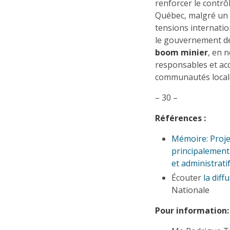
renforcer le contrô
Québec, malgré un 
tensions internati
le gouvernement de
boom minier
, en 
responsables et acc
communautés local
– 30 –
Références :
Mémoire: Projet
principalement
et administrati
Écouter
la diff
Nationale
Pour information: