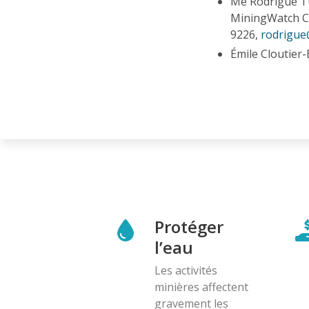
Me Rodrigue Tu
MiningWatch C
9226,
rodrigue
Émile Cloutier
Protéger
l’eau
Les activités
minières affectent
gravement les