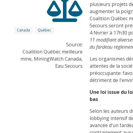
plusieurs projets de
augmenter la poigne
Coalition Québec m
Secours seront pr
Canada
Québec
4 février à 17h30 
11 modifiant diverse
Source:
du fardeau réglement
Coalition Québec meilleure
mine, MiningWatch Canada,
Les organismes dén
Eau Secours
attentes de la socié
préoccupante: favor
détriment de l'env
Une loi issue du l
bas
Selon les auteurs d
lobbying intensif de
avancée d’un farde
contrairement aux 