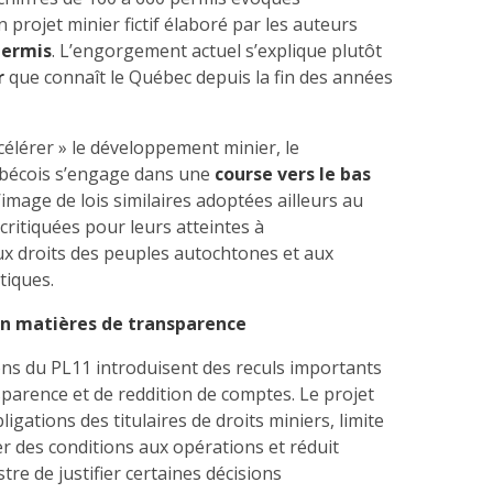
un projet minier fictif élaboré par les auteurs
permis
. L’engorgement actuel s’explique plutôt
r
que connaît le Québec depuis la fin des années
célérer » le développement minier, le
écois s’engage dans une
course vers le bas
 l’image de lois similaires adoptées ailleurs au
ritiquées pour leurs atteintes à
ux droits des peuples autochtones et aux
tiques.
en matières de transparence
ons du PL11 introduisent des reculs importants
parence et de reddition de comptes. Le projet
obligations des titulaires de droits miniers, limite
er des conditions aux opérations et réduit
stre de justifier certaines décisions