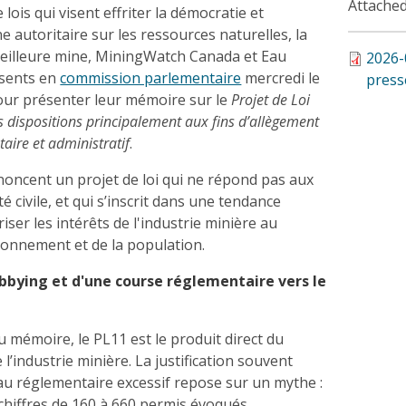
Attached
 lois qui visent effriter la démocratie et
 autoritaire sur les ressources naturelles, la
eilleure mine, MiningWatch Canada et Eau
2026
ésents en
commission parlementaire
mercredi le
pres
pour présenter leur mémoire sur le
Projet de Loi
s dispositions principalement aux fins d’allègement
aire et administratif
.
oncent un projet de loi qui ne répond pas aux
té civile, et qui s’inscrit dans une tendance
iser les intérêts de l'industrie minière au
ironnement et de la population.
obbying et d'une course réglementaire vers le
u mémoire, le PL11 est le produit direct du
 l’industrie minière. La justification souvent
au réglementaire excessif repose sur un mythe :
chiffres de 160 à 660 permis évoqués