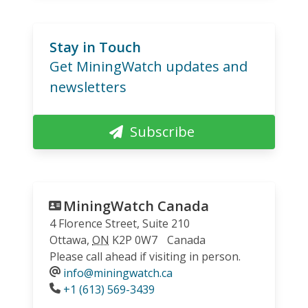
Stay in Touch
Get MiningWatch updates and
newsletters
Subscribe
MiningWatch Canada
4 Florence Street, Suite 210
Ottawa
,
ON
K2P 0W7
Canada
Please call ahead if visiting in person.
info@miningwatch.ca
Phone
+1 (613) 569-3439