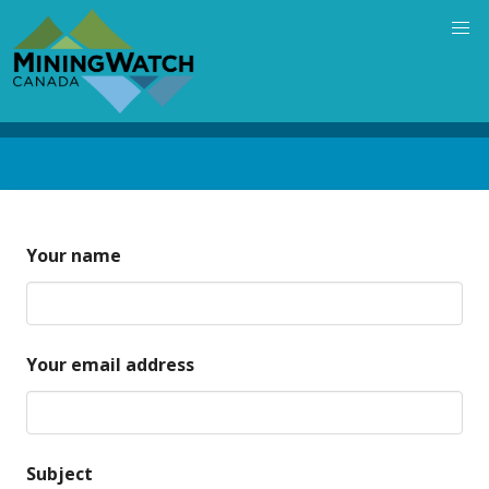
Skip
to
main
content
Back
to
top
Your name
Your email address
Subject