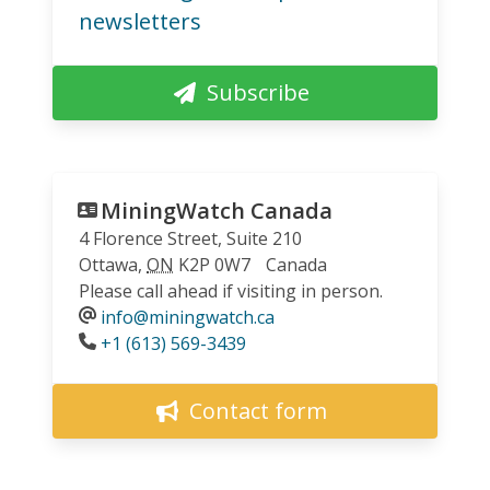
newsletters
Subscribe
MiningWatch Canada
4 Florence Street, Suite 210
Ottawa
,
ON
K2P 0W7
Canada
Please call ahead if visiting in person.
info@miningwatch.ca
Phone
+1 (613) 569-3439
Contact form