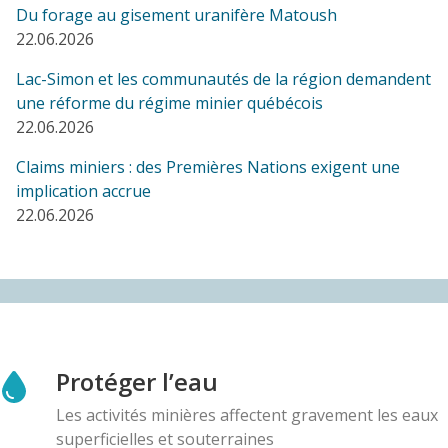
Du forage au gisement uranifère Matoush
COMMUNIQUÉ
22.06.2026
Représentantes autochtones Xinka demandent au
Canada de respecter leur autodétermination face à
Lac-Simon et les communautés de la région demandent
une mine canadienne au Guatemala
une réforme du régime minier québécois
23.09.2025
22.06.2026
Claims miniers : des Premières Nations exigent une
AMI(E)S DE MINES ALERTE
implication accrue
Référendum sur le projet de mine à ciel ouvert de
22.06.2026
graphite en Outaouais : les citoyens des 5
municipalités votent NON à 95 %
01.09.2025
BLOG ENTRY
Une délégation Xinka en tournée dans l'est du
Canada pour exiger le respect de
Protéger l’eau
l'autodétermination des peuples autochtones au
Les activités minières affectent gravement les eaux
Guatemala
superficielles et souterraines
25.08.2025