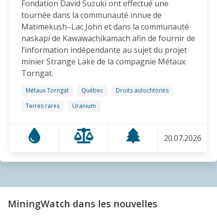
Fondation David Suzuki ont effectué une
impacts sur l’eau
tournée dans la communauté innue de
14.11.2025
Matimekush–Lac John et dans la communauté
naskapi de Kawawachikamach afin de fournir de
BLOG ENTRY
l’information indépendante au sujet du projet
Congrès QMM | Programmation
minier Strange Lake de la compagnie Métaux
11.11.2025
Torngat.
Métaux Torngat
Québec
Droits autochtones
AMI(E)S DE MINES ALERTE
Terres rares
Uranium
Destruction de lacs pour y déverser des déchets
miniers: le Canada doit mettre fin à cette horreur
31.10.2025
20.07.2026
COMMUNIQUÉ
Minerai de fer et terres rares: Conférence sur la
santé humaine et l’acceptabilité sociale à l’attention
des gens de Sept-Îles et des Innus
MiningWatch dans les nouvelles
20.10.2025