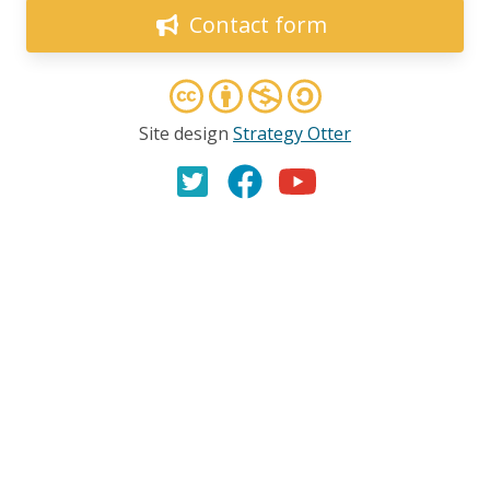
l’environnement
Contact form
27.03.2025
AMI(E)S DE MINES ALERTE
Victoire citoyenne importante! La CPTAQ refuse à
Site design
Strategy Otter
nouveau le projet de mine de graphite de Canada
Carbon
20.03.2025
COMMUNIQUÉ
L’accord de libre-échange entre le Canada et
l’Équateur menace d’aggraver les violations des
droits de la personne dont sont victimes les nations
et les communautés autochtones
11.02.2025
COMMUNIQUÉ
Réaction de la société civile concernant le rapport du