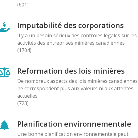
(601)
AMI(E)S DE MINES ALERTE
Une première au Québec : Un projet de mine de
Imputabilité des corporations
graphite à ciel ouvert en zone de villégiature fera
Il y a un besoin sérieux des contróles légales sur les
l'objet d'un référendum dans cinq municipalités de
activités des entreprises minières canadiennes
l'Outaouais. Le Comité du Non lance sa campagne «
(1704)
Le 31 août je vote NON »
08.07.2025
Reformation des lois minières
BLOG ENTRY
De nombreux aspects des lois minières canadiennes
Lettre au Ministre de l'Environnement: Demande de
ne correspondent plus aux valeurs ni aux attentes
ne pas céder à la pression exercée par la minière
actuelles
Ressources Falco
(723)
12.06.2025
Planification environnementale
AMI(E)S DE MINES ALERTE
Attac Québec dévoile la puissante machine de
Une bonne planification environnementale peut
lobbyisme de Glencore, qui reçoit son Prix du lobby