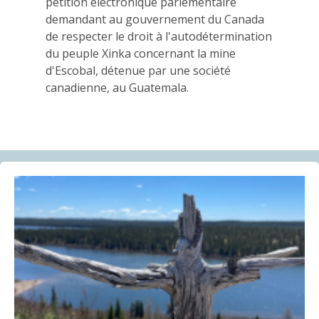
03.06.2026
pétition électronique parlementaire
demandant au gouvernement du Canada
de respecter le droit à l'autodétermination
AMI(E)S DE MINES ALERTE
du peuple Xinka concernant la mine
Réaction médiatique : Le gouvernement fédéral laisse
d'Escobal, détenue par une société
« l’important » poste d’Ombudsman canadien de la
canadienne, au Guatemala.
responsabilité des entreprises vacant depuis un an,
laissant les plaignants et plaignantes dans
l’incertitude
21.05.2026
COMMUNIQUÉ
Communiqué | Rapport accablant du VGQ sur les
minéraux critiques et stratégiques : la Coalition
Québec meilleure mine exige que des comptes soient
rendus aux Québécoises et aux Québécois
07.05.2026
BLOG ENTRY