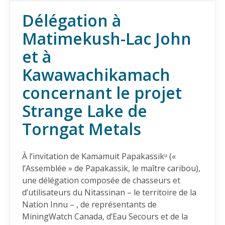
défense et les minéraux critiques
Délégation à
18.03.2026
Matimekush-Lac John
et à
COMMUNIQUÉ
PL11 sur l’allègement règlementaire: Au service des
Kawawachikamach
profits miniers, pas de l'intérêt public
04.02.2026
concernant le projet
Strange Lake de
COMMUNIQUÉ
Torngat Metals
La société civile et le monde universitaire demandent
à l'entreprise canadienne DPM Metals Inc. de mettre
définitivement fin à son projet Loma Larga en
À l’invitation de Kamamuit Papakassikᵘ («
Équateur
l’Assemblée » de Papakassik, le maître caribou),
20.11.2025
une délégation composée de chasseurs et
d’utilisateurs du Nitassinan – le territoire de la
AMI(E)S DE MINES ALERTE
Nation Innu – , de représentants de
Accélérer les yeux fermés: un passe droit pour le
MiningWatch Canada, d’Eau Secours et de la
projet minier Matawinie, déjà critiqué pour ses