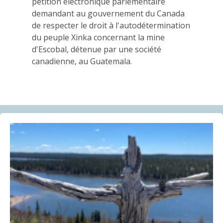
03.06.2026
pétition électronique parlementaire
demandant au gouvernement du Canada
de respecter le droit à l'autodétermination
AMI(E)S DE MINES ALERTE
du peuple Xinka concernant la mine
Réaction médiatique : Le gouvernement fédéral laisse
d'Escobal, détenue par une société
« l’important » poste d’Ombudsman canadien de la
canadienne, au Guatemala.
responsabilité des entreprises vacant depuis un an,
laissant les plaignants et plaignantes dans
l’incertitude
21.05.2026
COMMUNIQUÉ
Communiqué | Rapport accablant du VGQ sur les
minéraux critiques et stratégiques : la Coalition
Québec meilleure mine exige que des comptes soient
rendus aux Québécoises et aux Québécois
07.05.2026
BLOG ENTRY