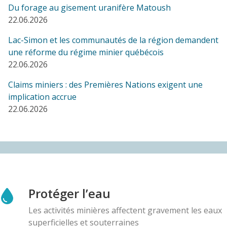
Du forage au gisement uranifère Matoush
COMMUNIQUÉ
22.06.2026
Représentantes autochtones Xinka demandent au
Canada de respecter leur autodétermination face à
Lac-Simon et les communautés de la région demandent
une mine canadienne au Guatemala
une réforme du régime minier québécois
23.09.2025
22.06.2026
Claims miniers : des Premières Nations exigent une
AMI(E)S DE MINES ALERTE
implication accrue
Référendum sur le projet de mine à ciel ouvert de
22.06.2026
graphite en Outaouais : les citoyens des 5
municipalités votent NON à 95 %
01.09.2025
BLOG ENTRY
Une délégation Xinka en tournée dans l'est du
Canada pour exiger le respect de
Protéger l’eau
l'autodétermination des peuples autochtones au
Les activités minières affectent gravement les eaux
Guatemala
superficielles et souterraines
25.08.2025