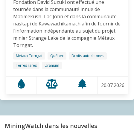
Fondation David Suzuki ont effectué une
impacts sur l’eau
tournée dans la communauté innue de
14.11.2025
Matimekush–Lac John et dans la communauté
naskapi de Kawawachikamach afin de fournir de
BLOG ENTRY
l’information indépendante au sujet du projet
Congrès QMM | Programmation
minier Strange Lake de la compagnie Métaux
11.11.2025
Torngat.
Métaux Torngat
Québec
Droits autochtones
AMI(E)S DE MINES ALERTE
Terres rares
Uranium
Destruction de lacs pour y déverser des déchets
miniers: le Canada doit mettre fin à cette horreur
31.10.2025
20.07.2026
COMMUNIQUÉ
Minerai de fer et terres rares: Conférence sur la
santé humaine et l’acceptabilité sociale à l’attention
des gens de Sept-Îles et des Innus
MiningWatch dans les nouvelles
20.10.2025