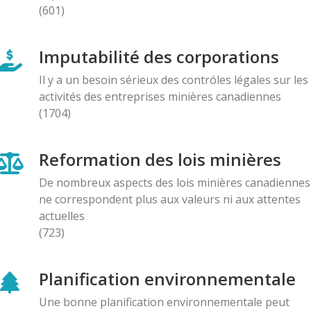
(601)
AMI(E)S DE MINES ALERTE
Une première au Québec : Un projet de mine de
Imputabilité des corporations
graphite à ciel ouvert en zone de villégiature fera
Il y a un besoin sérieux des contróles légales sur les
l'objet d'un référendum dans cinq municipalités de
activités des entreprises minières canadiennes
l'Outaouais. Le Comité du Non lance sa campagne «
(1704)
Le 31 août je vote NON »
08.07.2025
Reformation des lois minières
BLOG ENTRY
De nombreux aspects des lois minières canadiennes
Lettre au Ministre de l'Environnement: Demande de
ne correspondent plus aux valeurs ni aux attentes
ne pas céder à la pression exercée par la minière
actuelles
Ressources Falco
(723)
12.06.2025
Planification environnementale
AMI(E)S DE MINES ALERTE
Attac Québec dévoile la puissante machine de
Une bonne planification environnementale peut
lobbyisme de Glencore, qui reçoit son Prix du lobby