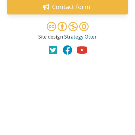
l’environnement
Contact form
27.03.2025
AMI(E)S DE MINES ALERTE
Victoire citoyenne importante! La CPTAQ refuse à
Site design
Strategy Otter
nouveau le projet de mine de graphite de Canada
Carbon
20.03.2025
COMMUNIQUÉ
L’accord de libre-échange entre le Canada et
l’Équateur menace d’aggraver les violations des
droits de la personne dont sont victimes les nations
et les communautés autochtones
11.02.2025
COMMUNIQUÉ
Réaction de la société civile concernant le rapport du