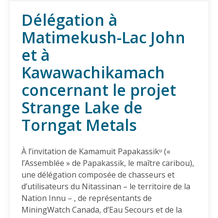
défense et les minéraux critiques
Délégation à
18.03.2026
Matimekush-Lac John
et à
COMMUNIQUÉ
PL11 sur l’allègement règlementaire: Au service des
Kawawachikamach
profits miniers, pas de l'intérêt public
04.02.2026
concernant le projet
Strange Lake de
COMMUNIQUÉ
Torngat Metals
La société civile et le monde universitaire demandent
à l'entreprise canadienne DPM Metals Inc. de mettre
définitivement fin à son projet Loma Larga en
À l’invitation de Kamamuit Papakassikᵘ («
Équateur
l’Assemblée » de Papakassik, le maître caribou),
20.11.2025
une délégation composée de chasseurs et
d’utilisateurs du Nitassinan – le territoire de la
AMI(E)S DE MINES ALERTE
Nation Innu – , de représentants de
Accélérer les yeux fermés: un passe droit pour le
MiningWatch Canada, d’Eau Secours et de la
projet minier Matawinie, déjà critiqué pour ses