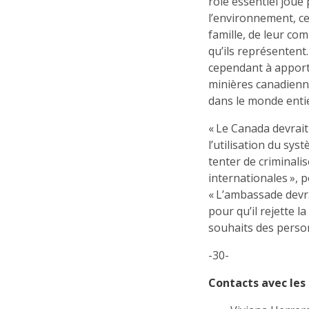
rôle essentiel joué
l’environnement, cel
famille, de leur c
qu’ils représenten
cependant à apport
minières canadienn
dans le monde enti
« Le Canada devrai
l’utilisation du sys
tenter de criminali
internationales », 
« L’ambassade devra
pour qu’il rejette l
souhaits des person
-30-
Contacts avec les