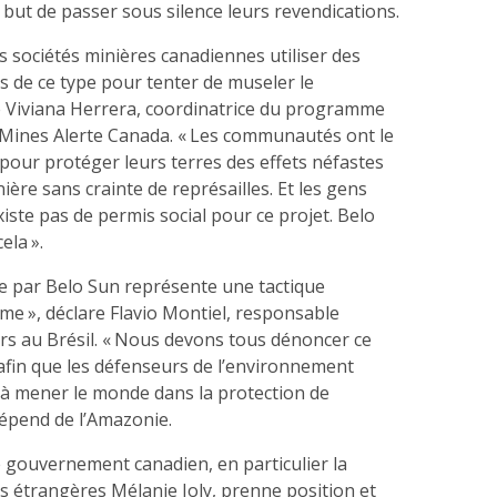
e but de passer sous silence leurs revendications.
 sociétés minières canadiennes utiliser des
es de ce type pour tenter de museler le
e Viviana Herrera, coordinatrice du programme
 Mines Alerte Canada. « Les communautés ont le
 pour protéger leurs terres des effets néfastes
nière sans crainte de représailles. Et les gens
’existe pas de permis social pour ce projet. Belo
ela ».
ée par Belo Sun représente une tactique
ême », déclare Flavio Montiel, responsable
ers au Brésil. « Nous devons tous dénoncer ce
 afin que les défenseurs de l’environnement
 à mener le monde dans la protection de
dépend de l’Amazonie.
le gouvernement canadien, en particulier la
es étrangères Mélanie Joly, prenne position et