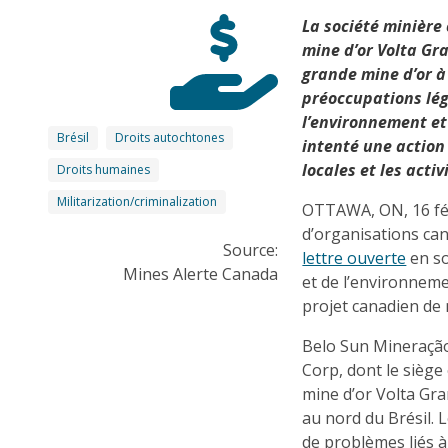
La société minière
mine d’or Volta Gra
grande mine d’or à 
préoccupations lég
l’environnement et 
Brésil
Droits autochtones
intenté une actio
locales et les acti
Droits humaines
Militarization/criminalization
OTTAWA, ON, 16 févr
d’organisations ca
Source:
lettre ouverte
en so
Mines Alerte Canada
et de l’environneme
projet canadien de 
Belo Sun Mineração,
Corp, dont le siège
mine d’or Volta Gra
au nord du Brésil. 
de problèmes liés 