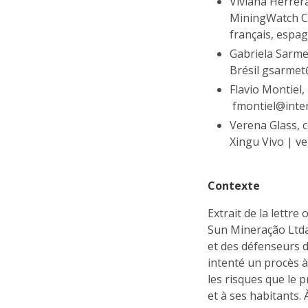
Viviana Herrer
MiningWatch Ca
français, espa
Gabriela Sarme
Brésil gsarmet
Flavio Montiel,
fmontiel@inter
Verena Glass, 
Xingu Vivo | v
Contexte
Extrait de la lettre
Sun Mineração Ltda 
et des défenseurs d
intenté un procès à
les risques que le p
et à ses habitants.