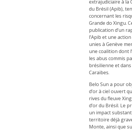
extrajudiciaire à l
du Brésil (Apib), te
concernant les risq
Grande do Xingu. Ce
publication d’un ra
l’Apib et une actio
unies à Genève mené
une coalition dont l
les abus commis pa
brésilienne et dans
Caraïbes.
Belo Sun a pour obj
d’or à ciel ouvert q
rives du fleuve Xin
d’or du Brésil. Le p
un impact substanti
territoire déjà gr
Monte, ainsi que su