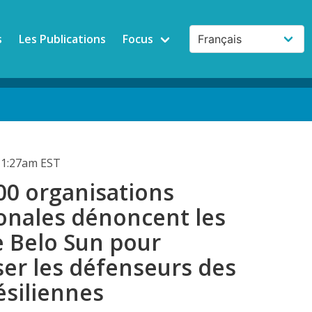
s
Les Publications
Focus
11:27am EST
00 organisations
ionales dénoncent les
e Belo Sun pour
ser les défenseurs des
ésiliennes