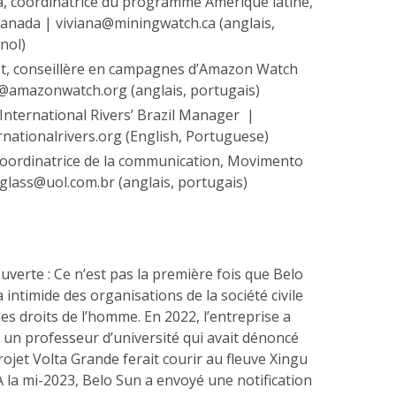
a, coordinatrice du programme Amérique latine,
nada | viviana@miningwatch.ca (anglais,
gnol)
t, conseillère en campagnes d’Amazon Watch
@amazonwatch.org (anglais, portugais)
 International Rivers’ Brazil Manager |
nationalrivers.org (English, Portuguese)
coordinatrice de la communication, Movimento
eglass@uol.com.br (anglais, portugais)
 ouverte : Ce n’est pas la première fois que Belo
intimide des organisations de la société civile
es droits de l’homme. En 2022, l’entreprise a
 un professeur d’université qui avait dénoncé
rojet Volta Grande ferait courir au fleuve Xingu
 À la mi-2023, Belo Sun a envoyé une notification