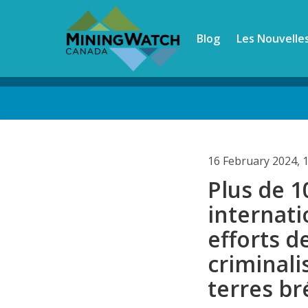
Skip
to
Blog
Les Nouvelle
main
content
Back
to
top
16 February 2024, 
Plus de 1
internat
efforts d
criminali
terres br