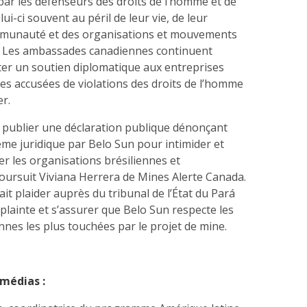
 par les défenseurs des droits de l’homme et de
ui-ci souvent au péril de leur vie, de leur
ommunauté et des organisations et mouvements
t. Les ambassades canadiennes continuent
er un soutien diplomatique aux entreprises
es accusées de violations des droits de l’homme
er.
t publier une déclaration publique dénonçant
tème juridique par Belo Sun pour intimider et
ser les organisations brésiliennes et
poursuit Viviana Herrera de Mines Alerte Canada.
it plaider auprès du tribunal de l’État du Pará
a plainte et s’assurer que Belo Sun respecte les
nes les plus touchées par le projet de mine.
 médias :