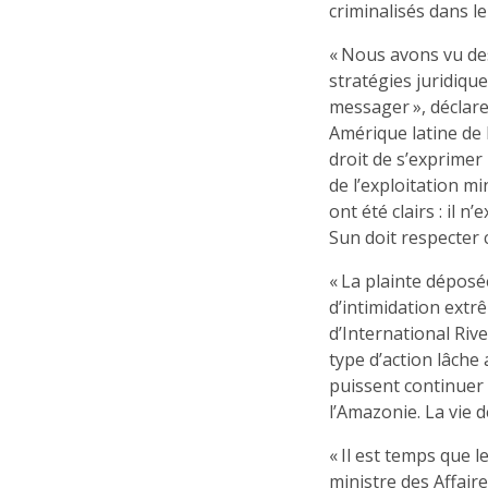
criminalisés dans l
« Nous avons vu des
stratégies juridiqu
messager », déclar
Amérique latine de
droit de s’exprimer
de l’exploitation mi
ont été clairs : il n
Sun doit respecter c
« La plainte dépos
d’intimidation extr
d’International Riv
type d’action lâche
puissent continuer
l’Amazonie. La vie 
« Il est temps que 
ministre des Affair