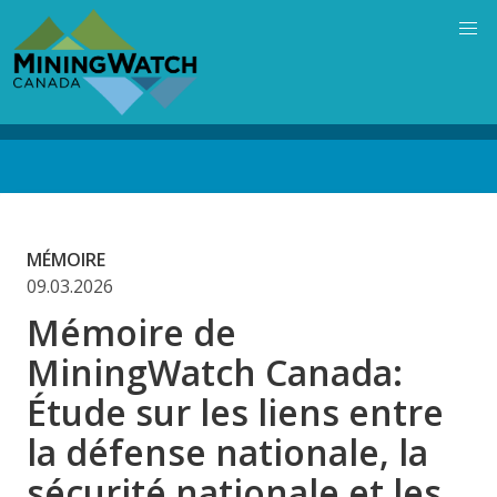
Skip
to
main
content
Back
to
top
MÉMOIRE
09.03.2026
Mémoire de
MiningWatch Canada:
Étude sur les liens entre
la défense nationale, la
sécurité nationale et les