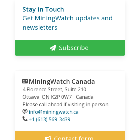
Stay in Touch
Get MiningWatch updates and
newsletters
Subscribe
MiningWatch Canada
4 Florence Street, Suite 210
Ottawa
,
ON
K2P 0W7
Canada
Please call ahead if visiting in person.
info@miningwatch.ca
Phone
+1 (613) 569-3439
Contact form