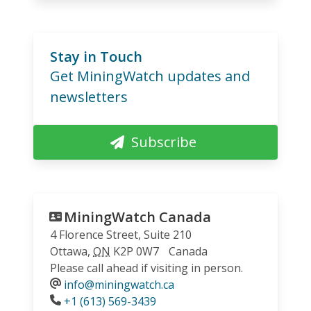
Stay in Touch
Get MiningWatch updates and
newsletters
Subscribe
MiningWatch Canada
4 Florence Street, Suite 210
Ottawa
,
ON
K2P 0W7
Canada
Please call ahead if visiting in person.
info@miningwatch.ca
Phone
+1 (613) 569-3439