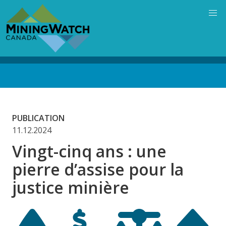
Skip
to
main
content
Back
to
top
PUBLICATION
11.12.2024
Vingt-cinq ans : une
pierre d’assise pour la
justice minière