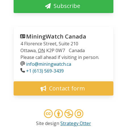
Subscribe
MiningWatch Canada
4 Florence Street, Suite 210
Ottawa
,
ON
K2P 0W7
Canada
Please call ahead if visiting in person.
info@miningwatch.ca
Phone
+1 (613) 569-3439
Contact form
Site design
Strategy Otter