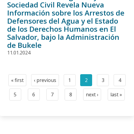
Sociedad Civil Revela Nueva
Información sobre los Arrestos de
Defensores del Agua y el Estado
de los Derechos Humanos en El
Salvador, bajo la Administración
de Bukele
11.01.2024
Paginación
« first
‹ previous
1
2
3
4
First
Previous
Page
Current
Page
Page
page
page
page
5
6
7
8
next ›
last »
Page
Page
Page
Page
Next
Last
page
page