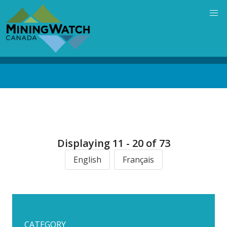
Skip
to
main
content
Back
to
top
Displaying 11 - 20 of 73
English
Français
CATEGORY