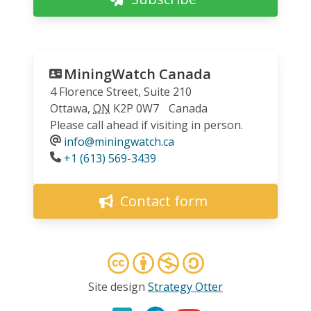
MiningWatch Canada
4 Florence Street, Suite 210
Ottawa
,
ON
K2P 0W7
Canada
Please call ahead if visiting in person.
info@miningwatch.ca
Phone
+1 (613) 569-3439
Contact form
Site design
Strategy Otter