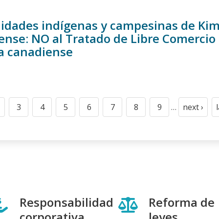
dades indígenas y campesinas de Kims
ense: NO al Tratado de Libre Comercio 
a canadiense
n
3
4
5
6
7
8
9
…
next ›
t
age
Page
Page
Page
Page
Page
Page
Page
Next
page
Responsabilidad
Reforma de
corporativa
leyes