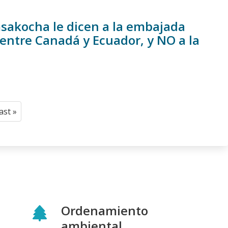
akocha le dicen a la embajada
entre Canadá y Ecuador, y NO a la
last »
Last
page
Ordenamiento
ambiental