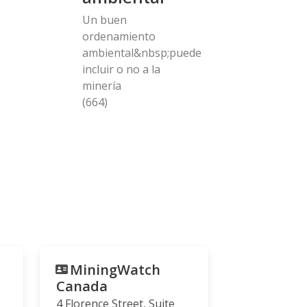
Un buen
ordenamiento
ambiental&nbsp;puede
incluir o no a la
minería
(664)
MiningWatch
Canada
4 Florence Street, Suite