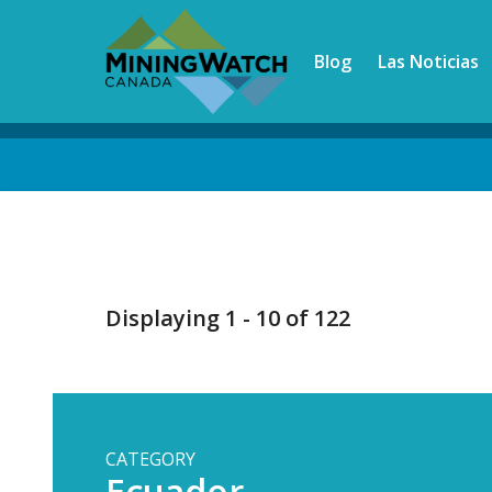
Skip
to
Blog
Las Noticias
main
content
Back
to
top
Displaying 1 - 10 of 122
CATEGORY
Ecuador