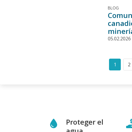
BLOG
Comuni
canadi
minerí
05.02.2026
Paginació
1
2
Curren
P
page
Proteger el
agua