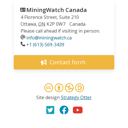
MiningWatch Canada
4 Florence Street, Suite 210
Ottawa
,
ON
K2P 0W7
Canada
Please call ahead if visiting in person.
info@miningwatch.ca
Phone
+1 (613) 569-3439
Contact form
Site design
Strategy Otter