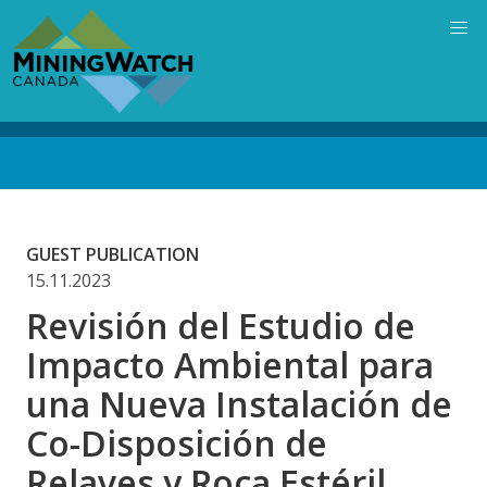
Skip
to
main
content
Back
to
top
GUEST PUBLICATION
15.11.2023
Revisión del Estudio de
Impacto Ambiental para
una Nueva Instalación de
Co-Disposición de
Relaves y Roca Estéril