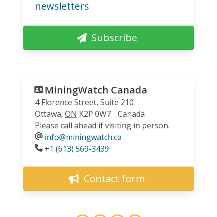
newsletters
Subscribe
MiningWatch Canada
4 Florence Street, Suite 210
Ottawa
,
ON
K2P 0W7
Canada
Please call ahead if visiting in person.
info@miningwatch.ca
Phone
+1 (613) 569-3439
Contact form