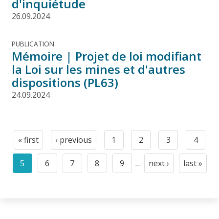
d'inquiétude
26.09.2024
PUBLICATION
Mémoire | Projet de loi modifiant
la Loi sur les mines et d'autres
dispositions (PL63)
24.09.2024
Pagination
« first
‹ previous
1
2
3
4
First
Previous
Page
Page
Page
Page
page
page
5
6
7
8
9
…
next ›
last »
Current
Page
Page
Page
Page
Next
Last
page
page
page