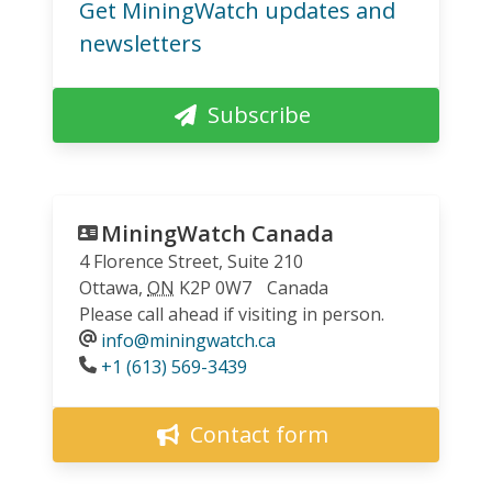
Get MiningWatch updates and
newsletters
Subscribe
MiningWatch Canada
4 Florence Street, Suite 210
Ottawa
,
ON
K2P 0W7
Canada
Please call ahead if visiting in person.
info@miningwatch.ca
Phone
+1 (613) 569-3439
Contact form