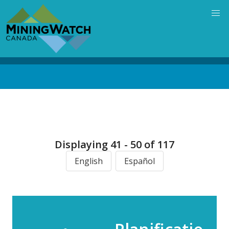
Skip
to
main
content
Back
to
top
Displaying 41 - 50 of 117
English
Español