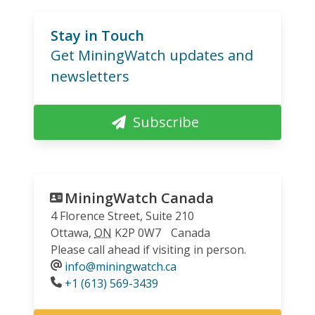
Stay in Touch
Get MiningWatch updates and
newsletters
Subscribe
MiningWatch Canada
4 Florence Street, Suite 210
Ottawa
,
ON
K2P 0W7
Canada
Please call ahead if visiting in person.
info@miningwatch.ca
Phone
+1 (613) 569-3439