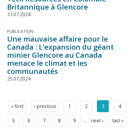
Britannique à Glencore
31.07.2024
PUBLICATION
Une mauvaise affaire pour le
Canada : L’expansion du géant
minier Glencore au Canada
menace le climat et les
communautés
25.07.2024
Pagination
« first
‹ previous
1
2
3
4
First
Previous
Page
Page
Current
Page
page
page
page
5
6
7
8
9
…
next ›
last »
Page
Page
Page
Page
Page
Next
Last
page
page