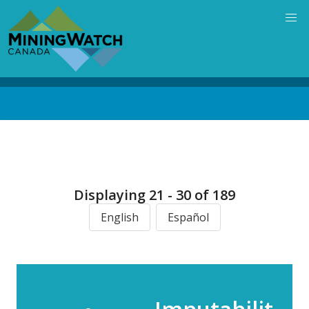
Skip
to
main
content
Back
to
top
Displaying 21 - 30 of 189
English
Español