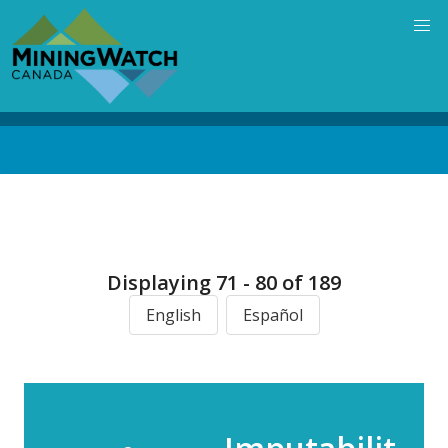
Skip
to
main
content
Back
to
top
Displaying 71 - 80 of 189
English
Español