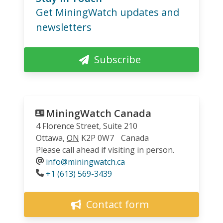
Get MiningWatch updates and
newsletters
Subscribe
MiningWatch Canada
4 Florence Street, Suite 210
Ottawa
,
ON
K2P 0W7
Canada
Please call ahead if visiting in person.
info@miningwatch.ca
Phone
+1 (613) 569-3439
Contact form