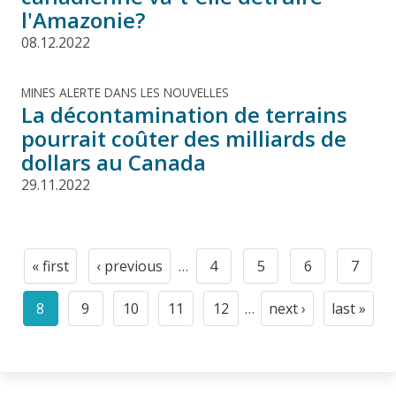
l'Amazonie?
08.12.2022
MINES ALERTE DANS LES NOUVELLES
La décontamination de terrains
pourrait coûter des milliards de
dollars au Canada
29.11.2022
Pagination
« first
‹ previous
…
4
5
6
7
First
Previous
Page
Page
Page
Page
page
page
8
9
10
11
12
…
next ›
last »
Current
Page
Page
Page
Page
Next
Last
page
page
page