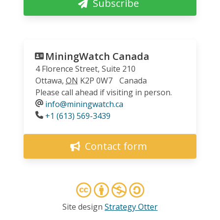
Subscribe
MiningWatch Canada
4 Florence Street, Suite 210
Ottawa
,
ON
K2P 0W7
Canada
Please call ahead if visiting in person.
info@miningwatch.ca
Phone
+1 (613) 569-3439
Contact form
Site design
Strategy Otter