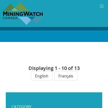
Skip
to
main
content
Back
to
top
Displaying 1 - 10 of 13
English
Français
CATEGORY