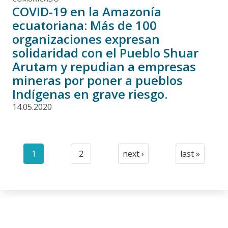
COVID-19 en la Amazonía
ecuatoriana: Más de 100
organizaciones expresan
solidaridad con el Pueblo Shuar
Arutam y repudian a empresas
mineras por poner a pueblos
Indígenas en grave riesgo.
14.05.2020
Paginación
1
2
next ›
last »
Current
Page
Next
Last
page
page
page