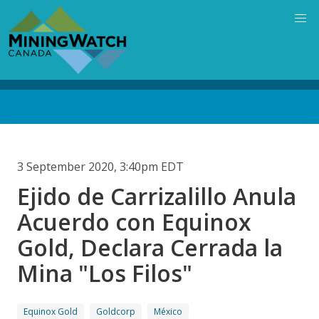
Skip
to
main
content
Back
to
top
3 September 2020, 3:40pm EDT
Ejido de Carrizalillo Anula
Acuerdo con Equinox
Gold, Declara Cerrada la
Mina "Los Filos"
Equinox Gold
Goldcorp
México