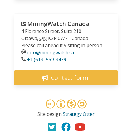
MiningWatch Canada
4 Florence Street, Suite 210
Ottawa
,
ON
K2P 0W7
Canada
Please call ahead if visiting in person.
info@miningwatch.ca
Phone
+1 (613) 569-3439
Contact form
Site design
Strategy Otter