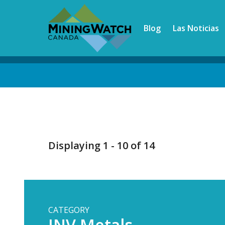
Skip
to
Blog
Las Noticias
main
content
Back
to
top
Displaying 1 - 10 of 14
CATEGORY
INV Metals