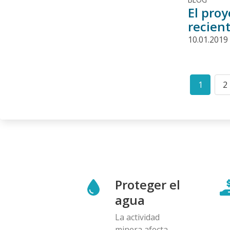
El pro
recien
10.01.2019
Paginació
1
2
Curren
P
page
Proteger el
agua
La actividad
minera afecta