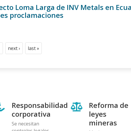
yecto Loma Larga de INV Metals en Ecua
tes proclamaciones
n
next ›
last »
t
age
Next
Last
page
page
Responsabilidad
Reforma de
corporativa
leyes
mineras
Se necesitan
controles legales