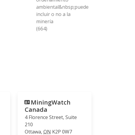
ambiental&nbsp;puede
incluir o no a la
minería
(664)
MiningWatch
Canada
4 Florence Street, Suite
210
Ottawa
,
ON
K2P 0W7