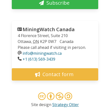
Subscribe
MiningWatch Canada
4 Florence Street, Suite 210
Ottawa
,
ON
K2P 0W7
Canada
Please call ahead if visiting in person.
info@miningwatch.ca
Phone
+1 (613) 569-3439
Contact form
Site design
Strategy Otter