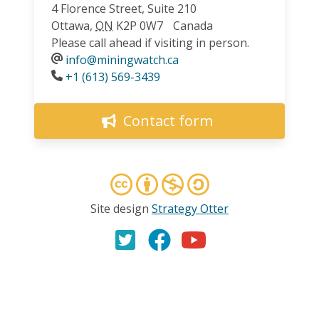
4 Florence Street, Suite 210
Ottawa
,
ON
K2P 0W7
Canada
Please call ahead if visiting in person.
info@miningwatch.ca
Phone
+1 (613) 569-3439
Contact form
Site design
Strategy Otter