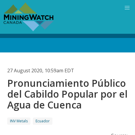
Skip
to
main
content
Back
to
top
27 August 2020, 10:59am EDT
Pronunciamiento Público
del Cabildo Popular por el
Agua de Cuenca
INV Metals
Ecuador