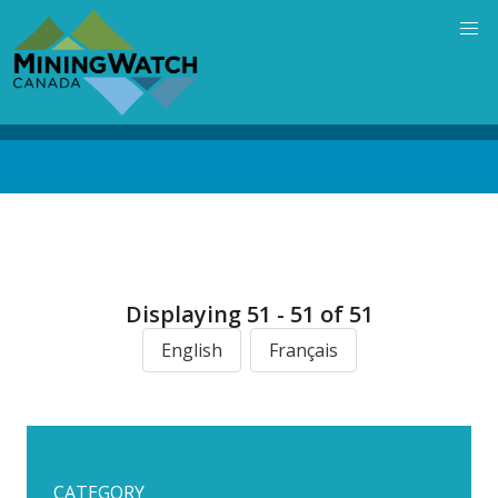
Skip
to
main
content
Back
to
top
Displaying 51 - 51 of 51
English
Français
CATEGORY