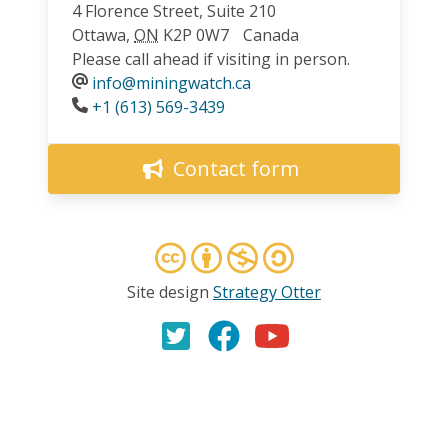
4 Florence Street, Suite 210
Ottawa
,
ON
K2P 0W7
Canada
Please call ahead if visiting in person.
info@miningwatch.ca
Phone
+1 (613) 569-3439
Contact form
Site design
Strategy Otter