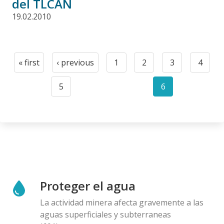
del TLCAN
19.02.2010
Paginación
« first
‹ previous
1
2
3
4
First
Previous
Page
Page
Page
Page
page
page
5
6
Page
Current
page
Proteger el agua
La actividad minera afecta gravemente a las
aguas superficiales y subterraneas