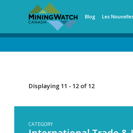
Skip
to
Blog
Les Nouvelle
main
content
Back
to
top
Displaying 11 - 12 of 12
CATEGORY
International Trade &