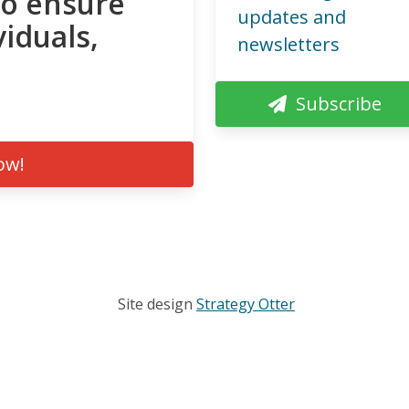
to ensure
updates and
viduals,
newsletters
Subscribe
ow!
Site design
Strategy Otter