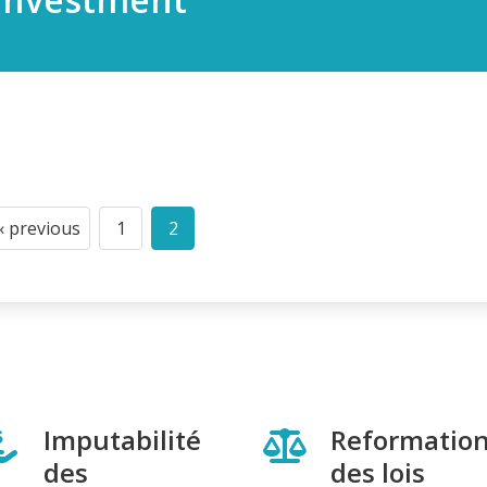
‹ previous
1
2
Previous
Page
Current
page
page
Imputabilité
Reformatio
des
des lois