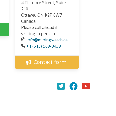
4 Florence Street, Suite
210
Ottawa
,
ON
K2P 0W7
Canada
Please call ahead if
visiting in person.
info@miningwatch.ca
Phone
+1 (613) 569-3439
Contact form