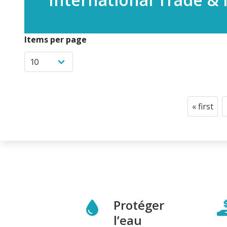
Items per page
Pagination
« first
First
page
Protéger
l’eau