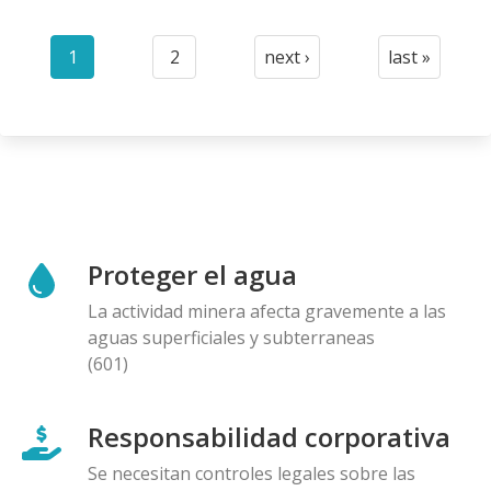
Paginación
1
2
next ›
last »
Current
Page
Next
Last
page
page
page
Proteger el agua
La actividad minera afecta gravemente a las
aguas superficiales y subterraneas
(601)
Responsabilidad corporativa
Se necesitan controles legales sobre las