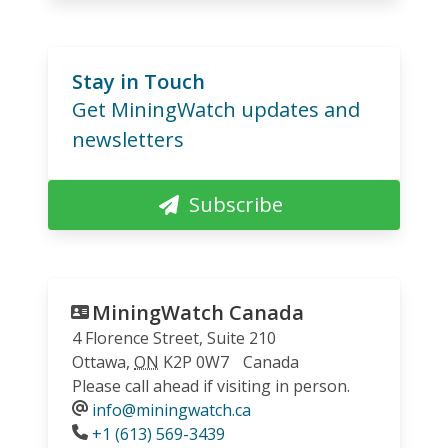
Stay in Touch
Get MiningWatch updates and
newsletters
Subscribe
MiningWatch Canada
4 Florence Street, Suite 210
Ottawa
,
ON
K2P 0W7
Canada
Please call ahead if visiting in person.
info@miningwatch.ca
Phone
+1 (613) 569-3439