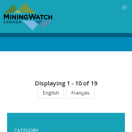
Skip
to
main
content
Back
to
top
Displaying 1 - 10 of 19
English
Français
CATEGORY